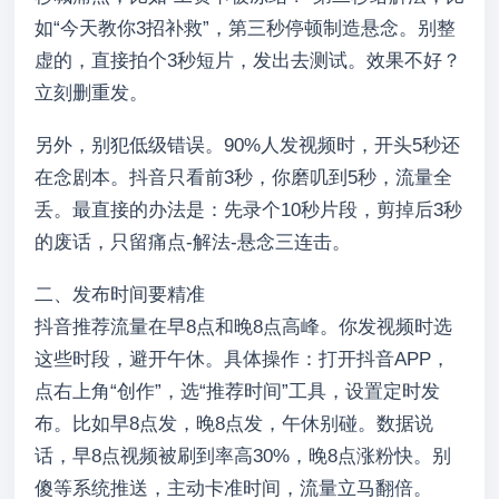
如“今天教你3招补救”，第三秒停顿制造悬念。别整
虚的，直接拍个3秒短片，发出去测试。效果不好？
立刻删重发。
另外，别犯低级错误。90%人发视频时，开头5秒还
在念剧本。抖音只看前3秒，你磨叽到5秒，流量全
丢。最直接的办法是：先录个10秒片段，剪掉后3秒
的废话，只留痛点-解法-悬念三连击。
二、发布时间要精准
抖音推荐流量在早8点和晚8点高峰。你发视频时选
这些时段，避开午休。具体操作：打开抖音APP，
点右上角“创作”，选“推荐时间”工具，设置定时发
布。比如早8点发，晚8点发，午休别碰。数据说
话，早8点视频被刷到率高30%，晚8点涨粉快。别
傻等系统推送，主动卡准时间，流量立马翻倍。