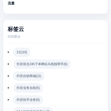
流量
标签云
内容聚合
21
(110)
抖音双击24h下单网站马线报帮手
(6)
抖音自助商城
(11)
抖音业务自助
(5)
抖音快手业务
(6)