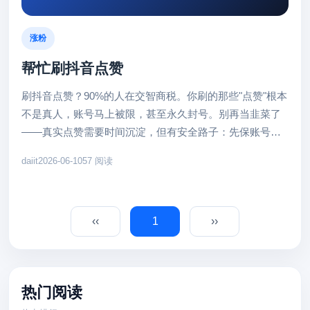
涨粉
帮忙刷抖音点赞
刷抖音点赞？90%的人在交智商税。你刷的那些"点赞"根本
不是真人，账号马上被限，甚至永久封号。别再当韭菜了
——真实点赞需要时间沉淀，但有安全路子：先保账号不
死。 一、刷点赞反伤...
daiit
2026-06-10
57 阅读
‹‹
1
››
热门阅读