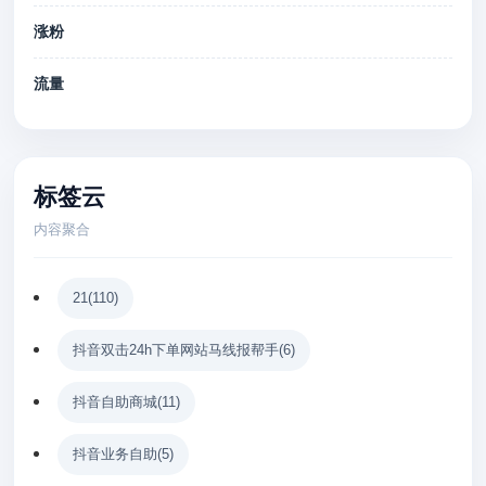
涨粉
流量
标签云
内容聚合
21
(110)
抖音双击24h下单网站马线报帮手
(6)
抖音自助商城
(11)
抖音业务自助
(5)