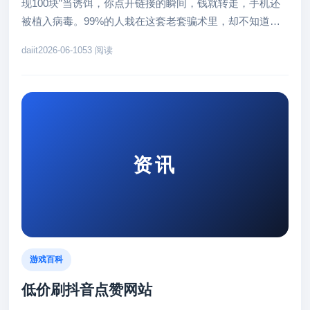
现100块”当诱饵，你点开链接的瞬间，钱就转走，手机还
被植入病毒。99%的人栽在这套老套骗术里，却不知道根
本不用等“红包”...
daiit
2026-06-10
53 阅读
资讯
游戏百科
低价刷抖音点赞网站