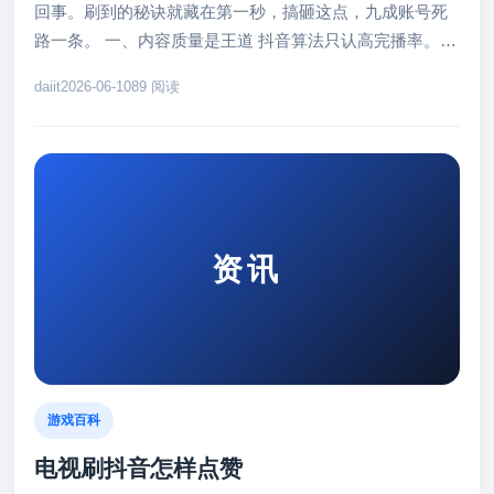
回事。刷到的秘诀就藏在第一秒，搞砸这点，九成账号死
路一条。 一、内容质量是王道 抖音算法只认高完播率。视
频一开场不抓人，用户...
daiit
2026-06-10
89 阅读
资讯
游戏百科
电视刷抖音怎样点赞