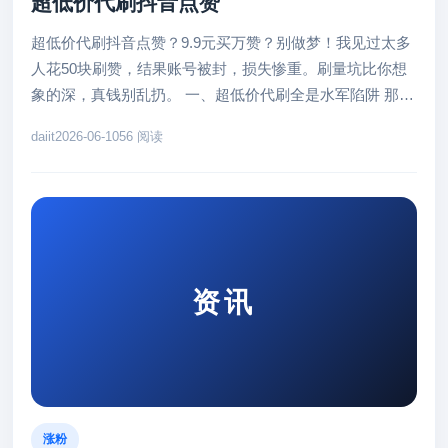
超低价代刷抖音点赞
超低价代刷抖音点赞？9.9元买万赞？别做梦！我见过太多
人花50块刷赞，结果账号被封，损失惨重。刷量坑比你想
象的深，真钱别乱扔。 一、超低价代刷全是水军陷阱 那些
“5元起刷赞”的...
daiit
2026-06-10
56 阅读
资讯
涨粉