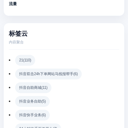
流量
标签云
内容聚合
21
(110)
抖音双击24h下单网站马线报帮手
(6)
抖音自助商城
(11)
抖音业务自助
(5)
抖音快手业务
(6)