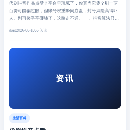
代刷抖音作品点赞？平台早玩腻了，你真当它傻？刷一两
百赞可能骗过眼，但账号权重瞬间崩盘，封号风险高得吓
人。别再傻乎乎砸钱了，这路走不通。 一、抖音算法只认
真实互动，刷赞是自杀行为...
daiit
2026-06-10
55 阅读
资讯
生活百科