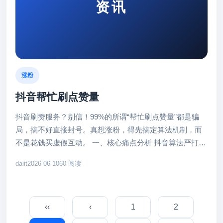
资讯
涨粉
抖音帮忙刷点赞量
抖音刷赞服务？别信！99%的所谓“帮忙刷点赞量”都是骗
局，搞不好直接封号。真想涨粉，得先搞定算法机制，而
不是花钱买虚假互动。 一、核心痛点分析 抖音算法严打刷
赞，你刷一次它就检...
daiit
2026-06-10
60 阅读
‹‹
‹
1
2